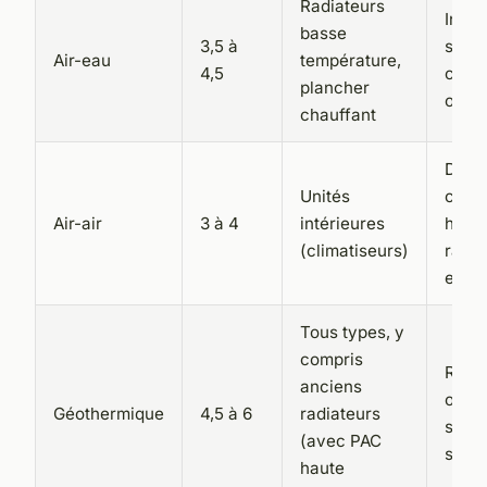
Radiateurs
Insta
basse
3,5 à
simpl
Air-eau
température,
4,5
coûts
plancher
œuvr
chauffant
Doubl
Unités
chau
Air-air
3 à 4
intérieures
hiver
(climatiseurs)
rafra
en ét
Tous types, y
compris
Rend
anciens
optim
Géothermique
4,5 à 6
radiateurs
stabl
(avec PAC
soit 
haute