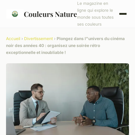
Le magazine en
ligne qui explore le
Couleurs Nature
monde sous toutes
ses couleurs
Accueil
›
Divertissement
›
Plongez dans l"univers du cinéma
noir des années 40 : organisez une soirée rétro
exceptionnelle et inoubliable !