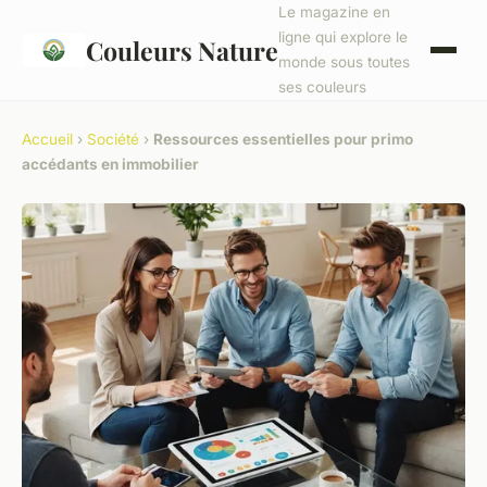
Le magazine en
ligne qui explore le
Couleurs Nature
monde sous toutes
ses couleurs
Accueil
›
Société
›
Ressources essentielles pour primo
accédants en immobilier